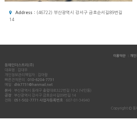
Address :
(46722) 부산광역시 강서구 금호순서길89번길
14
이용약관
개인
동해인더스트리(주)
대표명 : 김대우
개인정보관리책임자 : 김아람
빠른견적문의 :
010-6204-7731
메일 :
dhk7731@hanmail.net
본사
: 부산광역시 동래구 충렬대로322번길 19-2 (낙민동)
공장
: 부산광역시 강서구 금호순서길89번길 14
전화 :
051-502-7771
사업자등록번호
: 607-81-34940
Copyright © 동